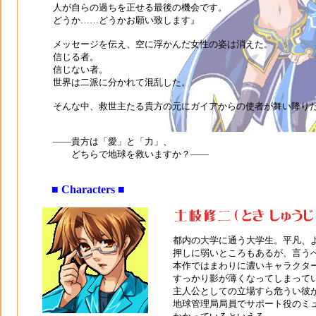
人が自らの過ちを正せる最後の機会です。
どうか……どうかお願い致します』
メッセージを伝え、空に浮かんだ女性の姿は消えた。
信じる者。
信じない者。
世界は二派に分かれて混乱した。
そんな中、救世主たる貴方の元にガイアからの使者が舞い降り
――貴方は「愛」と「力」、
どちらで地球を救いますか？――
■ Characters ■
都内の大学に通う大学生。平凡、
押しに弱いところもあるが、言う
本作ではまわりに濃いキャラクタ
すっかり影が薄くなってしまって
主人公としての立場すら危うい彼
地球管理局局員でサポート役のミ