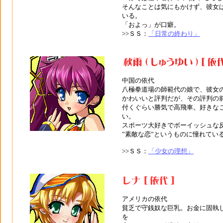
そんなことは気にもかけず、彼女
いる。
「およっ」が口癖。
>>ＳＳ：
「日常の終わり」
中国の依代
八極拳道場の師範代の娘で、彼女
かわいいと評判だが、その評判の前
付くぐらい勝気で高飛車。好きな
い。
スポーツ大好きでボーイッシュな
”素敵な恋”というものに憧れてい
>>ＳＳ：
「少女の理想」
アメリカの依代
貧乏で守銭奴な巨乳。お金に固執
を