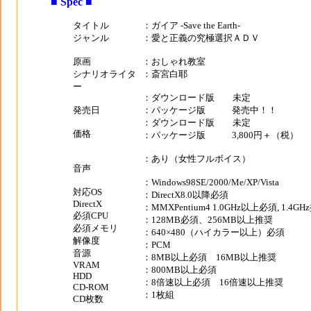
■ Spec ■
タイトル
：ガイア -Save the Earth-
ジャンル
：愛と正義の究極選択ＡＤＶ
原画
：おしゃれ教室
シナリオライタ
：斎宮白耶
ー
：ダウンロード版 未定
発売日
：パッケージ版
発売中！！
：ダウンロード版 未定
価格
：パッケージ版
3,800円＋（税）
：あり（女性フルボイス）
音声
：Windows98SE/2000/Me/XP/Vista
対応OS
：DirectX8.0以降必須
DirectX
：MMXPentium4 1.0GHz以上必須, 1.4GH
必須CPU
：128MB必須、256MB以上推奨
必須メモリ
：640×480（ハイカラー以上）必須
解像度
：PCM
音源
：8MB以上必須 16MB以上推奨
VRAM
：800MB以上必須
HDD
：8倍速以上必須 16倍速以上推奨
CD-ROM
：1枚組
CD枚数