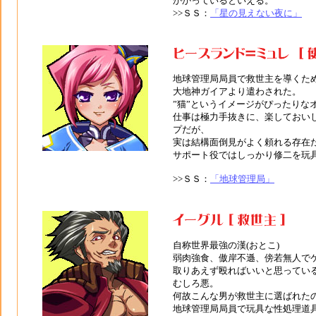
かかっているといえる。
>>ＳＳ：
「星の見えない夜に」
地球管理局局員で救世主を導くた
大地神ガイアより遣わされた。
”猫”というイメージがぴったりな
仕事は極力手抜きに、楽しておい
プだが、
実は結構面倒見がよく頼れる存在
サポート役ではしっかり修二を玩
>>ＳＳ：
「地球管理局」
自称世界最強の漢(おとこ)
弱肉強食、傲岸不遜、傍若無人で
取りあえず殴ればいいと思ってい
むしろ悪。
何故こんな男が救世主に選ばれた
地球管理局局員で玩具な性処理道