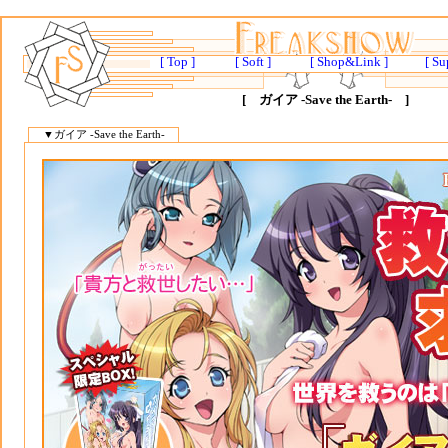
[ Top ]
[ Soft ]
[ Shop&Link ]
[ Su
[ ガイア -Save the Earth- ]
▼ガイア -Save the Earth-