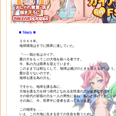
■ Story ■
２０ＸＸ年。
地球環境はすでに限界に達していた。
『――我が名はガイア。
愛の力をもってこの大地を統べる者です。
今、私の力は限界を迎えています。
このままでは程なくして、地球は滅びのときを迎えるでしょう
愛が足りないのです。
地球を護る為の力も。
ですから、地球を護る為に、
大地を護る力を持つ依代となれる女性達の力が必要なのです。
その依代の皆様の力を一人の男性に束ね、私へと捧げて欲しい
その為に、今、世界中に使者を送ってあります。
この地球を……
いえ、この大地に生きる全ての生命を救うために