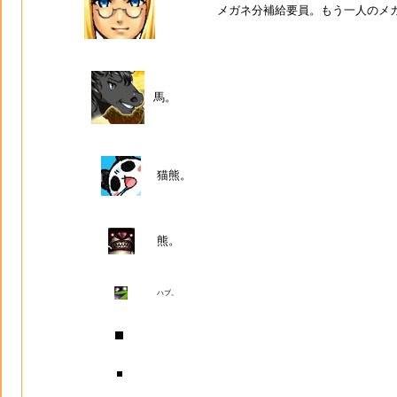
メガネ分補給要員。もう一人のメ
馬。
猫熊。
熊。
ハブ。