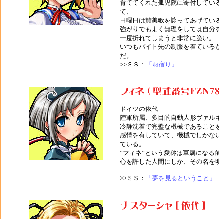
育ててくれた孤児院に寄付してい
て、
日曜日は賛美歌を詠ってあげてい
強がりでもよく無理をしては自分
一度折れてしまうと非常に脆い。
いつもバイト先の制服を着ている
だ。
>>ＳＳ：
「雨宿り」
ドイツの依代
陸軍所属、多目的自動人形ヴァル
冷静沈着で完璧な機械であること
感情を有していて、機械でしかな
ている。
”フィネ”という愛称は軍属になる
心を許した人間にしか、その名を
>>ＳＳ：
「夢を見るということ」