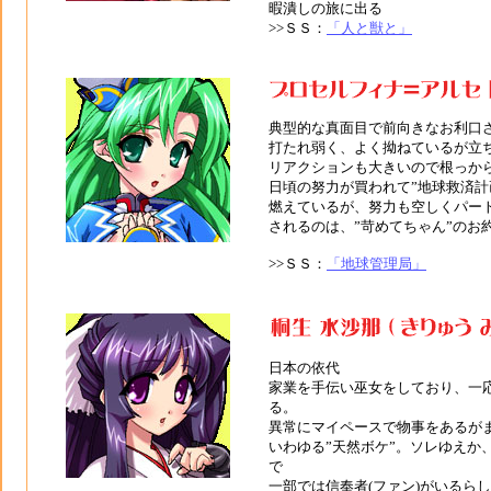
暇潰しの旅に出る
>>ＳＳ：
「人と獣と」
典型的な真面目で前向きなお利口
打たれ弱く、よく拗ねているが立
リアクションも大きいので根っから
日頃の努力が買われて”地球救済計
燃えているが、努力も空しくパー
されるのは、”苛めてちゃん”のお
>>ＳＳ：
「地球管理局」
日本の依代
家業を手伝い巫女をしており、一
る。
異常にマイペースで物事をあるが
いわゆる”天然ボケ”。ソレゆえか
で
一部では信奉者(ファン)がいるら