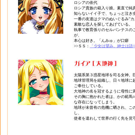
ロシアの依代
ロシア貴族の箱入り娘。素直で純
知らないイイ子で、ちょっと泣き
一番の友達はクマのぬいぐるみ”カル
素敵な恋人を探してあげている。
執事で教育係りのセルバンテスの
が、
本心は好き。「んみゅ」が口癖
>>ＳＳ：
「少女は望み、紳士は語
太陽系第３惑星地球を司る女神。
地球管理局を組織し、日々地球に
ご奉仕している。
大地神の名を冠するように母性に
その胸に抱かれた者は、かの範馬○
な存在になってしまう。
地球が未曾有の危機に晒され、こ
し、
使者を遣わして世界の行く先を見